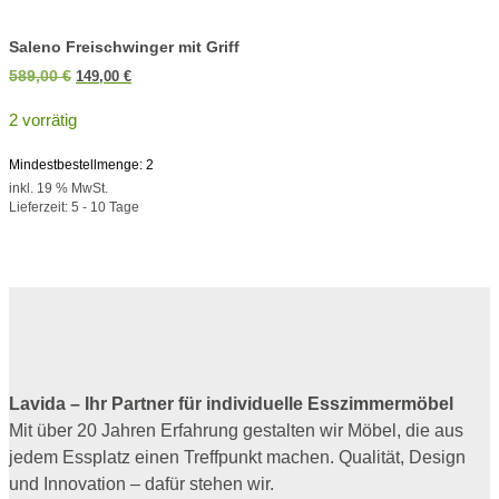
Saleno Freischwinger mit Griff
Ursprünglicher
Aktueller
589,00
€
149,00
€
Preis
Preis
2 vorrätig
war:
ist:
589,00 €
149,00 €.
Mindestbestellmenge: 2
inkl. 19 % MwSt.
Lieferzeit:
5 - 10 Tage
Lavida – Ihr Partner für individuelle Esszimmermöbel
Mit über 20 Jahren Erfahrung gestalten wir Möbel, die aus
jedem Essplatz einen Treffpunkt machen. Qualität, Design
und Innovation – dafür stehen wir.