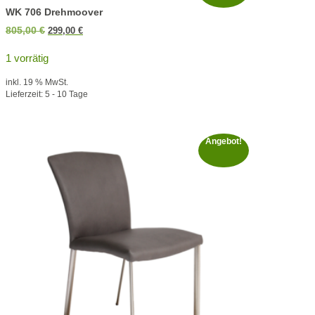
WK 706 Drehmoover
Ursprünglicher
Aktueller
805,00
€
299,00
€
Preis
Preis
1 vorrätig
war:
ist:
805,00 €
299,00 €.
inkl. 19 % MwSt.
Lieferzeit:
5 - 10 Tage
Angebot!