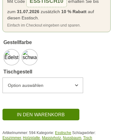
ESSTISCH10
Mit Code
erhalten Sie bis
zum
31.07.2026
zusätzlich
10 % Rabatt
auf
diesen Esstisch.
Einfach im Checkout eingeben und sparen.
Gestellfarbe
Tischgestell
Tisch
IN DEN WARENKORB
594
Menge
Artikelnummer:
594
Kategorie:
Esstische
Schlagwörter:
Esszimmer
,
Holzplatte
,
Massivholz
,
Nussbaum
,
Tisch