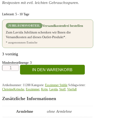
Restposten mit evtl. leichten Gebrauchsspuren.
Lieferzeit:
5 - 10 Tage
Versandkostenfrei bestellen
JUBILÄUMSVORTEIL
Zum Lavida Jubiläum schenken wir Ihnen die
Versandkosten auf dieses Outlet-Produkt*.
* ausgenommen Esstische
3 vorrätig
Mindestbestellmenge: 3
Jaro
IN DEN WARENKORB
Vierfuß
Menge
Artikelnummer:
11288
Kategorie:
Esszimmer Stühle
Schlagwörter:
ChristineKröncke
,
Esszimmer
,
Krön
,
Lavida
,
Stoff
,
Vierfuß
Zusätzliche Informationen
Armlehne
ohne Armlehne