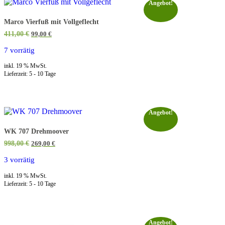
Angebot!
Marco Vierfuß mit Vollgeflecht
Ursprünglicher
Aktueller
411,00
€
99,00
€
Preis
Preis
war:
ist:
7 vorrätig
411,00 €
99,00 €.
inkl. 19 % MwSt.
Lieferzeit:
5 - 10 Tage
Angebot!
WK 707 Drehmoover
Ursprünglicher
Aktueller
998,00
€
269,00
€
Preis
Preis
war:
ist:
3 vorrätig
998,00 €
269,00 €.
inkl. 19 % MwSt.
Lieferzeit:
5 - 10 Tage
Angebot!