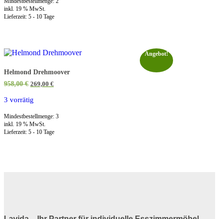
Mindestbestellmenge: 2
inkl. 19 % MwSt.
Lieferzeit:
5 - 10 Tage
Angebot!
Helmond Drehmoover
Ursprünglicher
Aktueller
958,00
€
269,00
€
Preis
Preis
war:
ist:
3 vorrätig
958,00 €
269,00 €.
Mindestbestellmenge: 3
inkl. 19 % MwSt.
Lieferzeit:
5 - 10 Tage
Lavida – Ihr Partner für individuelle Esszimmermöbel