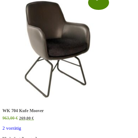
WK 704 Kufe Moover
Ursprünglicher
Aktueller
963,00
€
269,00
€
Preis
Preis
war:
ist:
2 vorrätig
963,00 €
269,00 €.