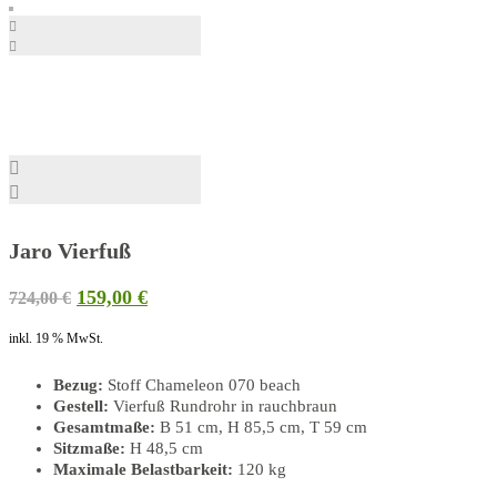
Jaro Vierfuß
Ursprünglicher
Aktueller
159,00
€
724,00
€
Preis
Preis
inkl. 19 % MwSt.
war:
ist:
724,00 €
159,00 €.
Bezug:
Stoff Chameleon 070 beach
Gestell:
Vierfuß Rundrohr in rauchbraun
Gesamtmaße:
B 51 cm, H 85,5 cm, T 59 cm
Sitzmaße:
H 48,5 cm
Maximale Belastbarkeit:
120 kg