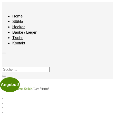
Home
Stühle
Hocker
Bänke / Liegen
Tische
Kontakt
Angebot!
Start
/
Esszimmer Stühle
/ Jaro Vierfuß