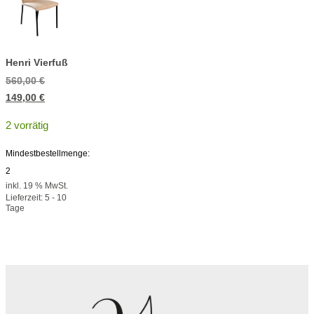
Henri Vierfuß
Ursprünglicher
560,00
€
Preis
Aktueller
149,00
€
war:
Preis
2 vorrätig
560,00 €
ist:
149,00 €.
Mindestbestellmenge:
2
inkl. 19 % MwSt.
Lieferzeit:
5 - 10
Tage